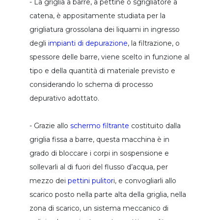
- La griglia a barre, a pettine o sgrigliatore a
flottatore ad aria disciolta daf
catena, è appositamente studiata per la
grigliatura grossolana dei liquami in ingresso
preparatore polielettrolita automatico
degli
impianti di depurazione
, la filtrazione, o
pressa fanghi a coclea
spessore delle barre, viene scelto in funzione al
mescolatore a palette
tipo e della quantità di materiale previsto e
dissolutore per latte calce
considerando lo schema di processo
impianti dosaggio calce
depurativo adottato.
coclea di trasporto
- Grazie allo
schermo filtrante
costituito dalla
trasportatore a coclea
griglia fissa a barre, questa macchina è in
convogliatore a coclea multipla
grado di bloccare i corpi in sospensione e
coclea verticale
sollevarli al di fuori del flusso d’acqua, per
mezzo dei
pettini pulitor
i, e convogliarli allo
impianto trattamento unita' combinata
scarico posto nella parte alta della griglia, nella
unita' combinata trattamento bottini
zona di scarico, un sistema meccanico di