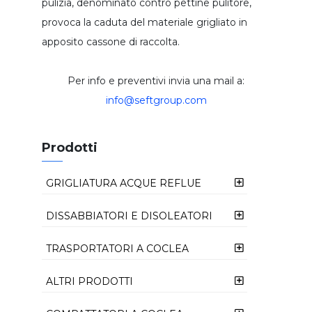
pulizia, denominato contro pettine pulitore,
sepura:
provoca la caduta del materiale grigliato in
recupero calcestruzzo
apposito cassone di raccolta.
paratoie per canali
dosatore volumetrico
Per info e preventivi invia una mail a:
trituratore per granuli o polveri
info@seftgroup.com
filtro a tamburo rotante
Prodotti
GRIGLIATURA ACQUE REFLUE
FILTRO COCLEA FC
DISSABBIATORI E DISOLEATORI
MINI LAVATORE CONICO CLE
TRASPORTATORI A COCLEA
FILTROCOCLEA CON COMPATTATORE
FCP
COCLEA DI TRASPORTO TSA
ALTRI PRODOTTI
CLASSFICATORE DELLE SABBIE CLS
FILTROCOCLEA IN CONTENITORE CON
SEPURA: SEPARATORE PRESSA A VITE