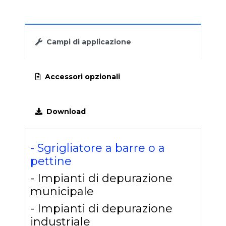
GRIGLIA A SPAZZOLE DA CANALE CBS
SGRIGLIATORE AUTOMATICO - GRIGLIA
Campi di applicazione
VERTICALE A NASTRO BLT
GRIGLIA AUTOMATICA A GRADINI GPG
Accessori opzionali
GRIGLIA A SCALA MOBILE GSM
Download
GRIGLIA DA CANALE MANUALE GCM
- Sgrigliatore a barre o a
pettine
- Impianti di depurazione
municipale
- Impianti di depurazione
industriale