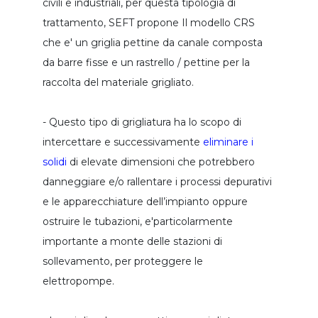
civili e industriali, per questa tipologia di
griglia da canale manuale
trattamento, SEFT propone Il modello CRS
che e' un griglia pettine da canale composta
mini lavatore conico
da barre fisse e un rastrello / pettine per la
classficatore delle sabbie
raccolta del materiale grigliato.
impianto compatto trattamento sabbie
classificazione - lavaggio sabbie
- Questo tipo di grigliatura ha lo scopo di
dissabbiatore tangenziale
intercettare e successivamente
eliminare i
solidi
di elevate dimensioni che potrebbero
impianto compatto trattamento sabbie
danneggiare e/o rallentare i processi depurativi
impianto combinato di trattamento
e le apparecchiature dell’impianto oppure
unita' combinata per dissabbiatura
ostruire le tubazioni, e'particolarmente
importante a monte delle stazioni di
compattatore a coclea
sollevamento, per proteggere le
coclea compattatrice
elettropompe.