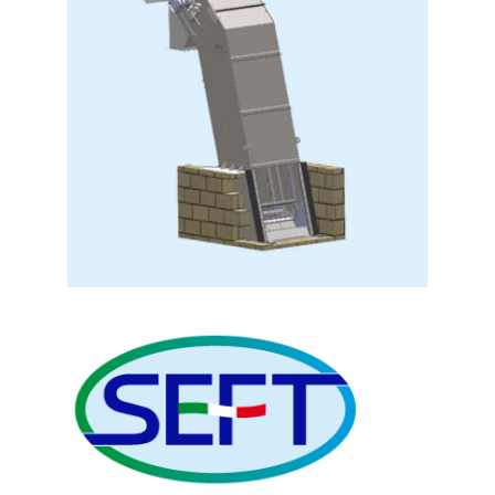
FCR
IMPIANTI DOSAGGIO CALCE IDC
GRIGLIA PER SFIORI O TRACIMAZIONE
GPS
ROTOSTACCIO - SGRIGLIATORE FINE
GRR
GRIGLIA A TAMBURO ROTANTE CON
COMPATTATORE INTEGRATO GRP
ROTOVAGLIO AD ALIMENTAZIONE
INTERNA PER GRIGLIATURA FINE IFS
SGRIGLIATORE GRIGLIA A BARRE /
CATENA CRS