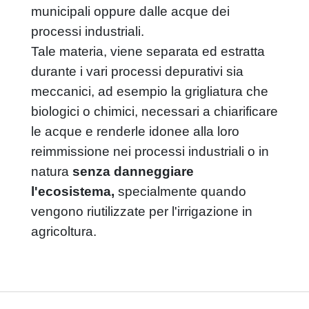
compatta in
grigliatura fine
municipali oppure dalle acque dei
filtrococlea verticale con compattatore
processi industriali.
filtrococlea compatta in contenitore
Tale materia, viene separata ed estratta
filtrococlea compatta
durante i vari processi depurativi sia
filtrococlea a tamburo rotante
meccanici, ad esempio la grigliatura che
griglia per sfiori o tracimazione
ITALIANO
ENGLISH
ESPAÑOL
biologici o chimici,
necessari a chiarificare
rotostaccio - sgrigliatore fine
griglia a tamburo rotante con
le acque e renderle idonee alla loro
compattatore integrato
reimmissione nei processi industriali o in
rotovaglio ad alimentazione interna per
natura
senza danneggiare
grigliatura fine
l'ecosistema,
specialmente quando
sgrigliatore griglia a barre / catena
vengono riutilizzate per l'irrigazione in
griglia a spazzole da canale
agricoltura.
sgrigliatore automatico - griglia verticale a
nastro
griglia automatica a gradini
griglia a scala mobile