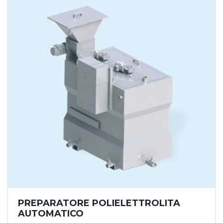
sepura:
recupero calcestruzzo
paratoie per canali
dosatore volumetrico
trituratore per granuli o polveri
filtro a tamburo rotante
PREPARATORE POLIELETTROLITA
AUTOMATICO