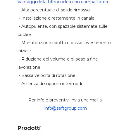
Vantaggi della Filtrococlea con compattatore:
flottatore ad aria disciolta daf
- Alta percentuale di solido rimosso
- Installazione direttamente in canale
preparatore polielettrolita automatico
- Autopulente, con spazzole sistemate sulle
pressa fanghi a coclea
coclee
mescolatore a palette
- Manutenzione ridotta e basso investimento
dissolutore per latte calce
iniziale
impianti dosaggio calce
- Riduzione del volume e di peso a fine
lavorazione
coclea di trasporto
- Bassa velocità di rotazione
trasportatore a coclea
- Assenza di supporti intermedi
convogliatore a coclea multipla
coclea verticale
Per info e preventivi invia una mail a:
info@seftgroup.com
impianto trattamento unita' combinata
unita' combinata trattamento bottini
Prodotti