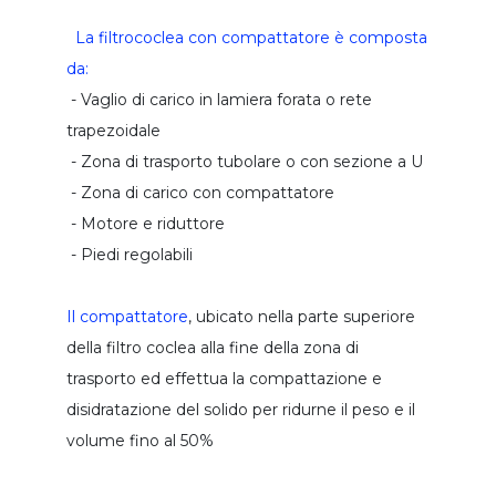
griglia da canale manuale
La filtrococlea con compattatore è composta
da:
mini lavatore conico
- Vaglio di carico in lamiera forata o rete
classficatore delle sabbie
trapezoidale
impianto compatto trattamento sabbie
- Zona di trasporto tubolare o con sezione a U
classificazione - lavaggio sabbie
- Zona di carico con compattatore
dissabbiatore tangenziale
- Motore e riduttore
- Piedi regolabili
impianto compatto trattamento sabbie
impianto combinato di trattamento
Il compattatore
, ubicato nella parte superiore
unita' combinata per dissabbiatura
della filtro coclea alla fine della zona di
trasporto ed effettua la compattazione e
compattatore a coclea
disidratazione del solido per ridurne il peso e il
coclea compattatrice
volume fino al 50%