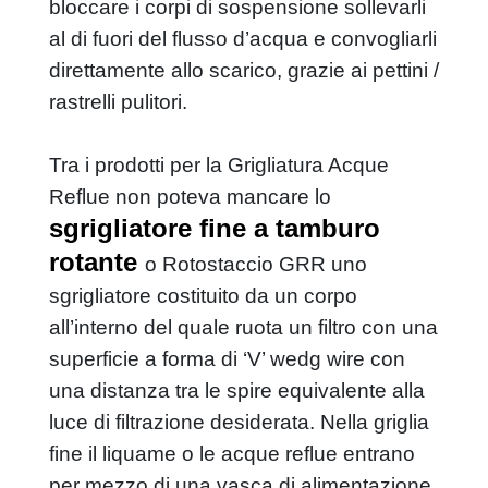
bloccare i corpi di sospensione sollevarli
sepura:
al di fuori del flusso d’acqua e convogliarli
recupero calcestruzzo
direttamente allo scarico, grazie ai pettini /
paratoie per canali
rastrelli pulitori.
dosatore volumetrico
trituratore per granuli o polveri
Tra i prodotti per la Grigliatura Acque
filtro a tamburo rotante
Reflue non poteva mancare lo
sgrigliatore fine a tamburo
rotante
o Rotostaccio GRR uno
sgrigliatore costituito da un corpo
all’interno del quale ruota un filtro con una
superficie a forma di ‘V’ wedg wire con
una distanza tra le spire equivalente alla
luce di filtrazione desiderata. Nella griglia
fine il liquame o le acque reflue entrano
per mezzo di una vasca di alimentazione