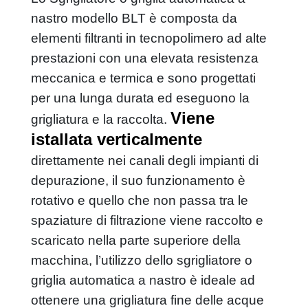
griglia da canale manuale
nastro modello BLT è composta da
elementi filtranti in tecnopolimero ad alte
mini lavatore conico
prestazioni con una elevata resistenza
classficatore delle sabbie
meccanica e termica e sono progettati
impianto compatto trattamento sabbie
per una lunga durata ed eseguono la
classificazione - lavaggio sabbie
Viene
grigliatura e la raccolta.
dissabbiatore tangenziale
istallata verticalmente
direttamente nei canali degli impianti di
impianto compatto trattamento sabbie
depurazione, il suo funzionamento è
impianto combinato di trattamento
rotativo e quello che non passa tra le
unita' combinata per dissabbiatura
spaziature di filtrazione viene raccolto e
scaricato nella parte superiore della
compattatore a coclea
macchina, l’utilizzo dello sgrigliatore o
coclea compattatrice
griglia automatica a nastro è ideale ad
ottenere una grigliatura fine delle acque