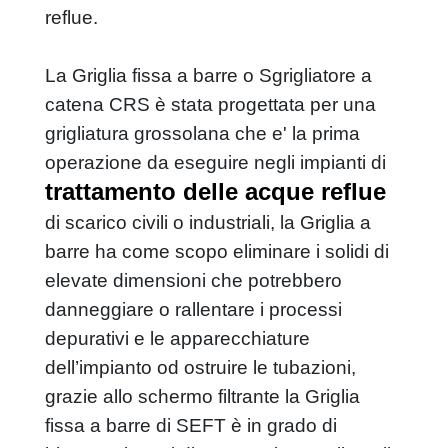
reflue.
flottatore ad aria disciolta daf
La Griglia fissa a barre o Sgrigliatore a
preparatore polielettrolita automatico
catena CRS è stata progettata per una
pressa fanghi a coclea
grigliatura grossolana che e' la prima
mescolatore a palette
dissolutore per latte calce
operazione da eseguire negli impianti di
trattamento delle acque reflue
impianti dosaggio calce
di scarico civili o industriali, la Griglia a
coclea di trasporto
barre ha come scopo eliminare i solidi di
trasportatore a coclea
elevate dimensioni che potrebbero
convogliatore a coclea multipla
danneggiare o rallentare i processi
coclea verticale
depurativi e le apparecchiature
dell’impianto od ostruire le tubazioni,
impianto trattamento unita' combinata
grazie allo schermo filtrante la Griglia
unita' combinata trattamento bottini
fissa a barre di SEFT è in grado di