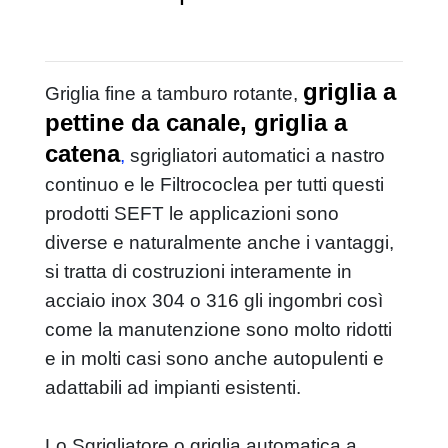
compatta in
grigliatura fine
filtrococlea verticale con compattatore
filtrococlea compatta in contenitore
filtrococlea compatta
griglia a
Griglia fine a tamburo rotante,
filtrococlea a tamburo rotante
pettine da canale, griglia a
griglia per sfiori o tracimazione
catena
,
sgrigliatori automatici a nastro
ITALIANO
ENGLISH
ESPAÑOL
rotostaccio - sgrigliatore fine
continuo e le Filtrococlea per tutti questi
griglia a tamburo rotante con
prodotti SEFT le applicazioni sono
compattatore integrato
diverse e naturalmente anche i vantaggi,
rotovaglio ad alimentazione interna per
si tratta di costruzioni interamente in
grigliatura fine
acciaio inox 304 o 316 gli ingombri così
sgrigliatore griglia a barre / catena
come la manutenzione sono molto ridotti
griglia a spazzole da canale
sgrigliatore automatico - griglia verticale a
e in molti casi sono anche autopulenti e
nastro
adattabili ad impianti esistenti.
griglia automatica a gradini
griglia a scala mobile
Lo Sgrigliatore o griglia automatica a