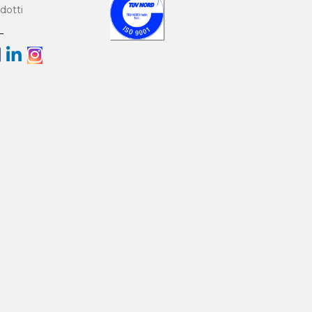
ALIMENTAZIONE INTERNA
dotti
PER GRIGLIATURA FINE IFS
SGRIGLIATORE GRIGLIA A
BARRE / CATENA CRS
GRIGLIA A SPAZZOLE DA
CANALE CBS
SGRIGLIATORE
AUTOMATICO - GRIGLIA
VERTICALE A NASTRO BLT
GRIGLIA AUTOMATICA A
GRADINI GPG
GRIGLIA A SCALA MOBILE