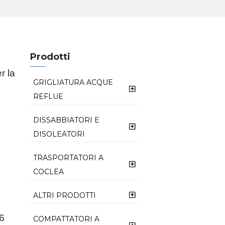
Prodotti
r la
GRIGLIATURA ACQUE
REFLUE
FILTRO COCLEA FC
DISSABBIATORI E
DISOLEATORI
FILTROCOCLEA CON
MINI LAVATORE CONICO
TRASPORTATORI A
COMPATTATORE FCP
CLE
COCLEA
FILTROCOCLEA IN
COCLEA DI TRASPORTO
ALTRI PRODOTTI
CLASSFICATORE DELLE
CONTENITORE CON
TSA
SABBIE CLS
COMPATTATORE FCP/C
SEPURA: SEPARATORE
16
COMPATTATORI A