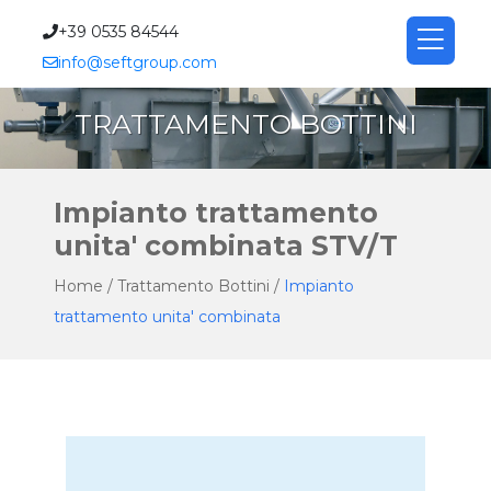
Filtro Coclea
Mini Lavatore
Impianto
Compattatore a
Flottatore ad aria
Preparatore
Coclea di
Impianto
SEPURA:
contenitore
Impianto
Impianto
Coclea
Pressa fanghi a
Trasportatore a
Unita' combinata
Dosatore
Sgrigliatore Griglia
Classificazione -
Unita' combinata
Dissolutore per
Convogliatore a
Filtro a tamburo
+39 0535 84544
Filtrococlea con
Conico
compatto
Coclea
disciolta DAF
polielettrolita
trasporto
trattamento unita'
Recupero
Filtrococlea
compatto
combinato di
Compattatrice
coclea
coclea
trattamento
Volumetrico
a barre / Catena
lavaggio sabbie
per dissabbiatura
latte calce
coclea multipla
rotante
info@seftgroup.com
compattatore
Classficatore delle
trattamento
automatico
combinata
calcestruzzo
compatta
trattamento
trattamento
Mescolatore a
bottini
Trituratore per
Griglia a spazzole
Dissabbiatore
Impianti dosaggio
Coclea verticale
HOME
Filtrococlea in
sabbie
sabbie
Paratoie per canali
Filtrococlea a
sabbie
palette
granuli o polveri
da canale
tangenziale
calce
TRATTAMENTO BOTTINI
contenitore con
tamburo rotante
Sgrigliatore
AZIENDA
compattatore
Griglia per sfiori o
Automatico -
Filtrococlea in
tracimazione
Griglia verticale a
Impianto trattamento
PRODOTTI
contenitore
Rotostaccio -
nastro
unita' combinata STV/T
Filtrococlea per
Sgrigliatore fine
Griglia automatica
Home
/
Trattamento Bottini
/
Impianto
QUALITÀ
flussi ad elevata
Griglia a tamburo
a gradini
filtro coclea
trattamento unita' combinata
percentuale di
rotante con
Griglia a scala
filtrococlea con compattatore
FIERE ED EVENTI 2026
solido
compattatore
mobile
filtrococlea in contenitore con
Filtrococlea
integrato
Griglia da canale
compattatore
NEWS
verticale con
Rotovaglio ad
manuale
filtrococlea in contenitore
compattatore
alimentazione
filtrococlea per flussi ad elevata
CONTATTI
Filtrococlea
interna per
percentuale di solido