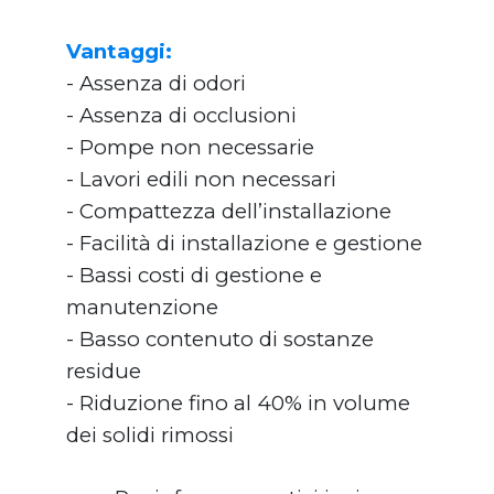
flottatore ad aria disciolta daf
Vantaggi:
- Assenza di odori
preparatore polielettrolita automatico
- Assenza di occlusioni
pressa fanghi a coclea
- Pompe non necessarie
mescolatore a palette
dissolutore per latte calce
- Lavori edili non necessari
impianti dosaggio calce
- Compattezza dell’installazione
- Facilità di installazione e gestione
coclea di trasporto
- Bassi costi di gestione e
trasportatore a coclea
manutenzione
convogliatore a coclea multipla
- Basso contenuto di sostanze
coclea verticale
residue
- Riduzione fino al 40% in volume
impianto trattamento unita' combinata
dei solidi rimossi
unita' combinata trattamento bottini