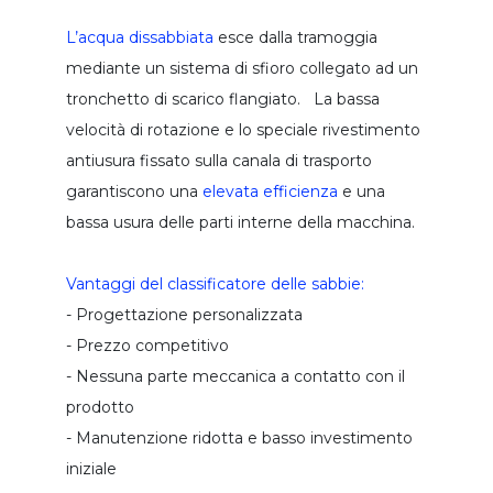
flottatore ad aria disciolta daf
L’acqua dissabbiata
esce dalla tramoggia
mediante un sistema di sfioro collegato ad un
preparatore polielettrolita automatico
tronchetto di scarico flangiato. La bassa
pressa fanghi a coclea
velocità di rotazione e lo speciale rivestimento
mescolatore a palette
antiusura fissato sulla canala di trasporto
dissolutore per latte calce
garantiscono una
elevata efficienza
e una
impianti dosaggio calce
bassa usura delle parti interne della macchina.
coclea di trasporto
Vantaggi del classificatore delle sabbie:
trasportatore a coclea
- Progettazione personalizzata
convogliatore a coclea multipla
- Prezzo competitivo
coclea verticale
- Nessuna parte meccanica a contatto con il
prodotto
impianto trattamento unita' combinata
- Manutenzione ridotta e basso investimento
unita' combinata trattamento bottini
iniziale