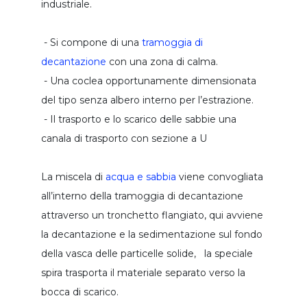
industriale.
griglia da canale manuale
- Si compone di una
tramoggia di
mini lavatore conico
decantazione
con una zona di calma.
classficatore delle sabbie
- Una coclea opportunamente dimensionata
impianto compatto trattamento sabbie
del tipo senza albero interno per l’estrazione.
classificazione - lavaggio sabbie
- Il trasporto e lo scarico delle sabbie una
dissabbiatore tangenziale
canala di trasporto con sezione a U
impianto compatto trattamento sabbie
La miscela di
acqua e sabbia
viene convogliata
impianto combinato di trattamento
all’interno della tramoggia di decantazione
unita' combinata per dissabbiatura
attraverso un tronchetto flangiato, qui avviene
la decantazione e la sedimentazione sul fondo
compattatore a coclea
della vasca delle particelle solide, la speciale
coclea compattatrice
spira trasporta il materiale separato verso la
bocca di scarico.