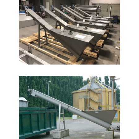
FILTROCOCLEA A TAMBURO ROTANTE
FCR
IMPIANTI DOSAGGIO CALCE IDC
GRIGLIA PER SFIORI O TRACIMAZIONE
GPS
ROTOSTACCIO - SGRIGLIATORE FINE
GRR
GRIGLIA A TAMBURO ROTANTE CON
COMPATTATORE INTEGRATO GRP
ROTOVAGLIO AD ALIMENTAZIONE
INTERNA PER GRIGLIATURA FINE IFS
SGRIGLIATORE GRIGLIA A BARRE /
CATENA CRS