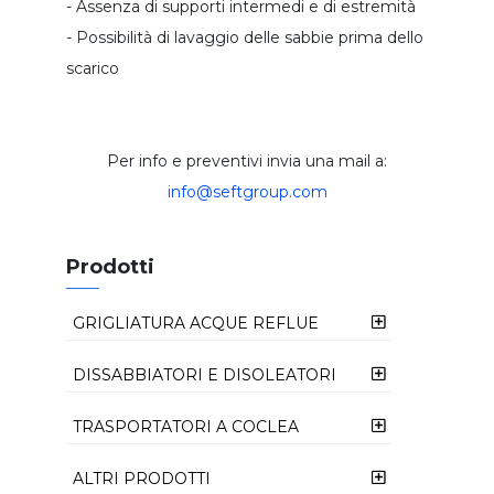
- Assenza di supporti intermedi e di estremità
sepura:
- Possibilità di lavaggio delle sabbie prima dello
recupero calcestruzzo
scarico
paratoie per canali
dosatore volumetrico
trituratore per granuli o polveri
Per info e preventivi invia una mail a:
filtro a tamburo rotante
info@seftgroup.com
Prodotti
GRIGLIATURA ACQUE REFLUE
FILTRO COCLEA FC
DISSABBIATORI E DISOLEATORI
MINI LAVATORE CONICO CLE
TRASPORTATORI A COCLEA
FILTROCOCLEA CON COMPATTATORE
FCP
COCLEA DI TRASPORTO TSA
ALTRI PRODOTTI
CLASSFICATORE DELLE SABBIE CLS