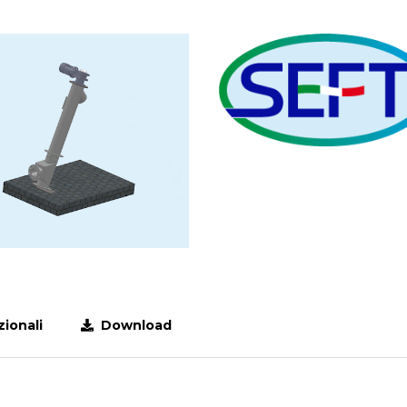
ionali
Download