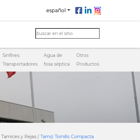
español
Sinfínes
Agua de
Otros
Transportadores
fosa séptica
Productos
s
mbinada de remoción de arena
ja de canal con cepillos
Sistemas de Almacenamiento y Dosificación de Cal
impiante
ja de desbaste automática y autolimpiante
miz de escalera automática autolimpiante
miz - Reja de chapa perforada
ja manual para canal
/
Tamices y Rejas
/
Tamiz Tornillo Compacta