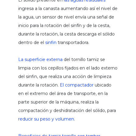
El sólido presente en
las aguas residuales
polielectrolito
ingresa a la canasta aumentando así el nivel de
tornillo deshidratación de fangos
la agua, un sensor de nivel envía una señal de
transportador y mezclador de lodos
inicio para la rotación del sinfín y de la cesta,
la preparación de lechada de cal
durante la rotación, la cesta descarga el sólido
sistemas de almacenamiento y
dentro de el
sinfin
transportadora.
dosificación de cal
La superficie externa
del tornillo tamiz se
transportador de tornillo sinfín
limpia con los cepillos fijados en el lado externo
sinfín de transporte con eje central
del sinfin, que realiza una acción de limpieza
doble transportador sinfín
durante la rotación.
El compactador
ubicado
transportador de tornillo sinfín vertical
en el extremo del área de transporte, en la
parte superior de la máquina, realiza la
planta pretratamiento compacta
compactación y deshidratación del sólido, para
aceptación de agua residuales de fosas
reducir su peso y volumen.
sépticas
con tambor