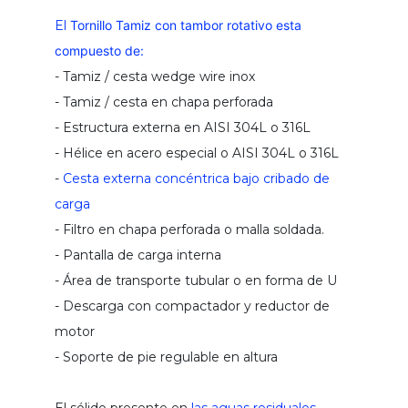
clasificador de arenas
El
Tornillo Tamiz con tambor rotativo
esta
planta pretratamiento arena
compuesto de:
lavador de arenas
- Tamiz / cesta wedge wire inox
desarenador tangencial
- Tamiz / cesta en chapa perforada
- Estructura externa en AISI 304L o 316L
planta pretratamiento arena
- Hélice en acero especial o AISI 304L o 316L
pretratamiento compacto multifuncional
-
Cesta externa concéntrica bajo cribado de
unidad combinada de remoción de arena
carga
- Filtro en chapa perforada o malla soldada.
tornillo sinfín compactador
- Pantalla de carga interna
compactador de tornillo sinfín
- Área de transporte tubular o en forma de U
- Descarga con compactador y reductor de
motor
daf | flotador de aire disuelto
- Soporte de pie regulable en altura
preparadores automáticos de