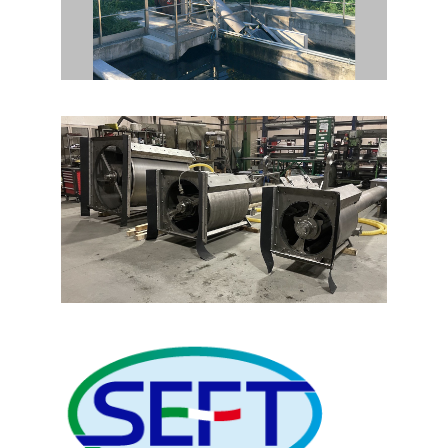
INTERNA IFS
REJA AUTOMÁTICA DESBASTE DE
GRUESOS CRS
REJA DE CANAL CON CEPILLOS CBS
REJA DE DESBASTE AUTOMÁTICA Y
AUTOLIMPIANTE BLT TAMIZADO FINO
TAMIZ DE ESCALERA AUTOMÁTICA
AUTOLIMPIANTE GPG
TAMIZ - REJA DE CHAPA PERFORADA
GSM
REJA MANUAL PARA CANAL GCM