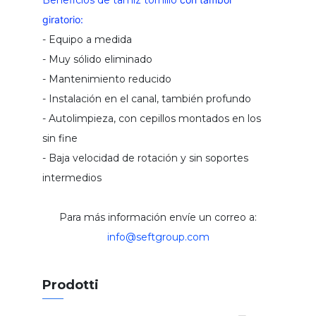
Beneficios de tamiz tornillo
sepura:
giratorio:
tornillo transportador para hormigón
- Equipo a medida
compuerta de canal
- Muy sólido eliminado
dosificador volumétrico
- Mantenimiento reducido
triturador industrial
- Instalación en el canal, también profundo
tamiz rotativo autolimpiante
- Autolimpieza, con cepillos montados en los
sin fine
- Baja velocidad de rotación y sin soportes
intermedios
Para más información envíe un correo a:
info@seftgroup.com
Prodotti