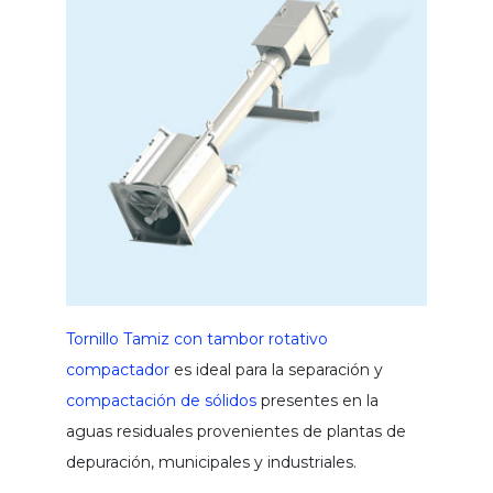
tamiz tornillo compacta
tamiz tornillo a tambor rotativo
tamiz de aliviadero
tamiz fino de tambor rotativo
tamiz - reja de tambor compactador
ITALIANO
ENGLISH
ESPAÑOL
tamiz rotativo de alimentación interna
reja automática desbaste de gruesos
reja de canal con cepillos
reja de desbaste automática y
autolimpiante
tamiz de escalera automática
Tornillo Tamiz con tambor rotativo
autolimpiante
compactador
es ideal para la separación y
tamiz - reja de chapa perforada
compactación de sólidos
presentes en la
reja manual para canal
aguas residuales provenientes de plantas de
depuración, municipales y industriales.
small lavador de arenas